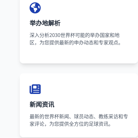
举办地解析
深入分析2030世界杯可能的举办国家和地
区，为您提供最新的申办动态和专家观点。
新闻资讯
最新的世界杯新闻、球员动态、教练采访和专
家评论，为您提供全方位的足球资讯。