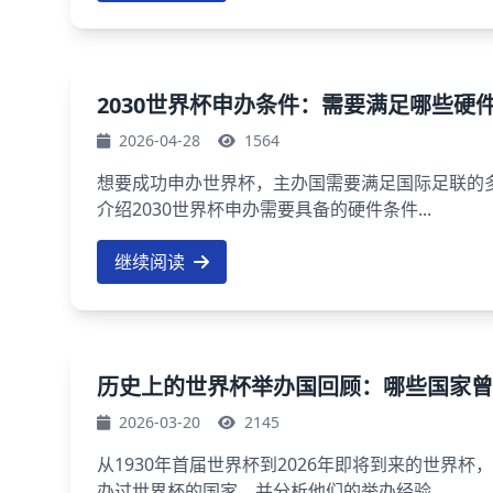
2030世界杯申办条件：需要满足哪些硬
2026-04-28
1564
想要成功申办世界杯，主办国需要满足国际足联的
介绍2030世界杯申办需要具备的硬件条件...
继续阅读
历史上的世界杯举办国回顾：哪些国家曾
2026-03-20
2145
从1930年首届世界杯到2026年即将到来的世界
办过世界杯的国家，并分析他们的举办经验...