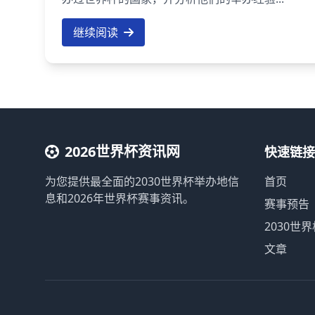
继续阅读
2026世界杯资讯网
快速链接
为您提供最全面的2030世界杯举办地信
首页
息和2026年世界杯赛事资讯。
赛事预告
2030世界
文章