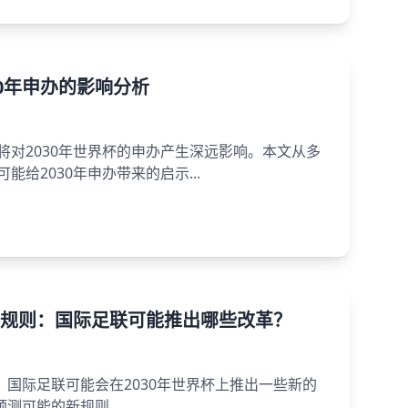
30年申办的影响分析
办将对2030年世界杯的申办产生深远影响。本文从多
能给2030年申办带来的启示...
的新规则：国际足联可能推出哪些改革？
国际足联可能会在2030年世界杯上推出一些新的
测可能的新规则...