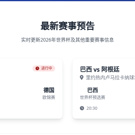
最新赛事预告
实时更新2026年世界杯及其他重要赛事信息
巴西 vs 阿根廷
进行中
里约热内卢马拉卡纳球
德国
巴西
欧锦赛
世界杯预选赛
20:30