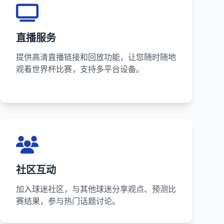
直播服务
提供高清直播链接和回放功能，让您随时随地
观看世界杯比赛，支持多平台设备。
社区互动
加入球迷社区，与其他球迷分享观点、预测比
赛结果，参与热门话题讨论。