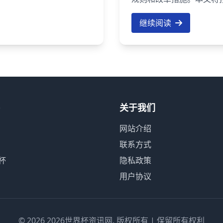
继续阅读
关于我们
网站介绍
联系方式
杯
隐私政策
用户协议
© 2026 2026世界杯资讯网. 版权所有 | 保留所有权利